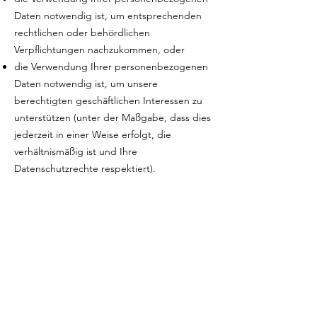
Daten notwendig ist, um entsprechenden
rechtlichen oder behördlichen
Verpflichtungen nachzukommen, oder
die Verwendung Ihrer personenbezogenen
Daten notwendig ist, um unsere
berechtigten geschäftlichen Interessen zu
unterstützen (unter der Maßgabe, dass dies
jederzeit in einer Weise erfolgt, die
verhältnismäßig ist und Ihre
Datenschutzrechte respektiert).
Als EU-Ansässiger können Sie:
eine Bestätigung darüber verlangen, ob
personenbezogene Daten verarbeitet
werden, die Sie betreffen, oder nicht, und
Zugriff auf Ihre gespeicherten
personenbezogenen Daten sowie auf
bestimmte Zusatzinformationen anfordern;